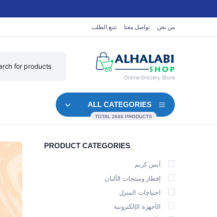
من نحن
تواصل معنا
تتبع الطلب
Online Grocery Store
ALL CATEGORIES
TOTAL 2666 PRODUCTS
PRODUCT CATEGORIES
القهوة
الخبز الدائري واللفائف
لبن
آيس كريم
إفطار ومنتجات الألبان
الحليب والحليب النباتي
الكعك والكب كيك
الزبدة و
احتياجات المنزل
المشروبات الغازية
البسكويت والبراونيز
الأجبان
الأجهزة الإلكترونية
مياه غازية
الدوناتس والمفنت
البيض