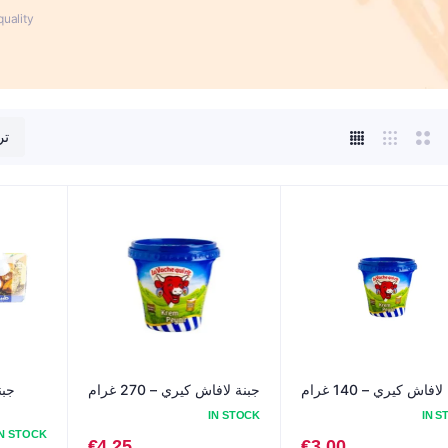
الأعشاب والتوابل
سجق العشاء
uality.
المنتجات المعبأة
فيليه
لحليب المنكه
صواني الحفلات
الجمبري
لحم الديلي المقطّ
فيليه صيد بري
افاش كيري – 140 غرام
جبنة لافاش كيري – 270 غرام
IN STOCK
IN S
IN STOCK
€
4.25
€
3.00