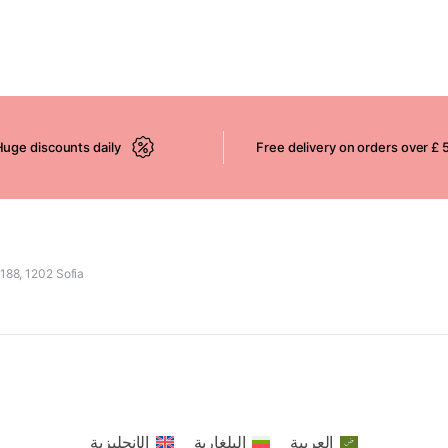
uge discounts daily
Free delivery on orders over £ 
 I" 188, 1202 Sofia
العربية
البلغارية
الإنجليزية