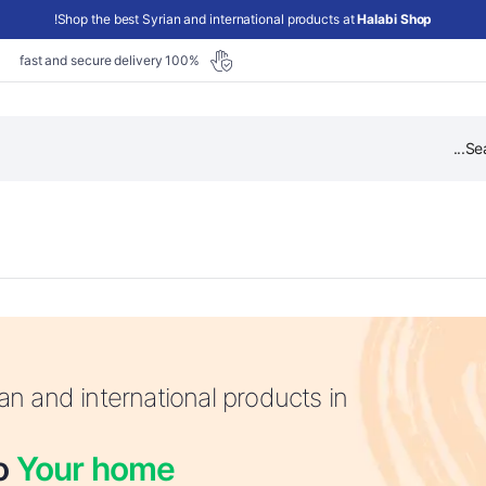
!
Shop the best Syrian and international products at
Halabi Shop
100% fast and secure delivery
خضروات مقطعه
اللحم البقري
an and international products in
السمن
الفواكه الطازجة
سجق الإفطار
الفواكه والخضروات الاستوائية
الدجاج
to
Your home
الخضروات الطازجة
المأكولات البحرية