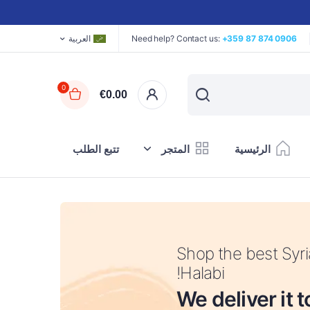
+359 87 874 0906
Need help? Contact us:
العربية
0
€
0.00
الرئيسية
المتجر
تتبع الطلب
إندومي
زيت الزيتون
Shop the best Syri
Halabi!
We deliver it 