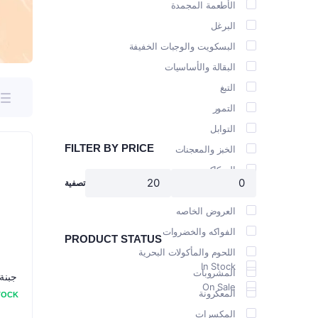
الأطعمة المجمدة
الشاي
اطلب كعك خاص
العسل
البرغل
الماء
الخبز المعبأ
المربى
البسكويت والوجبات الخفيفة
بيرة حرفية
الحليب وا
البقالة والأساسيات
التبغ
التمور
التوابل
FILTER BY PRICE
الخبز والمعجنات
السكاكر
تصفية
الشوكولاتة
العروض الخاصه
الفواكه والخضروات
PRODUCT STATUS
اللحوم والمأكولات البحرية
In Stock
المشروبات
جبنة ل
On Sale
المعكرونة
TOCK
المكسرات