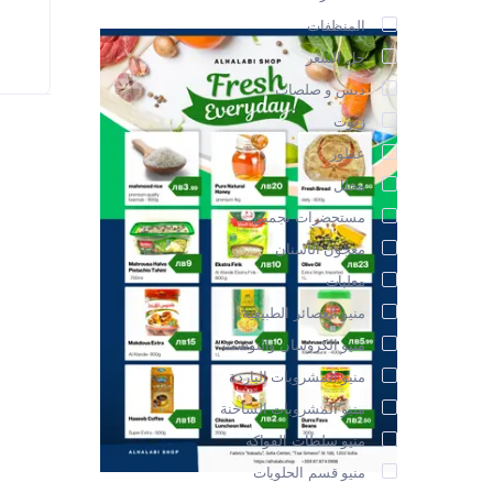
المنظفات
جل الشعر
دبس و صلصات
زيوت
عطور
مخلل
مستحضرات تجميل
معجون الأسنان
معلبات
منيو العصائر الطبيعية
منيو الكروسان والتوست
منيو المشروبات الباردة
منيو المشروبات الساخنة
منيو سلطات الفواكه
منيو قسم الحلويات