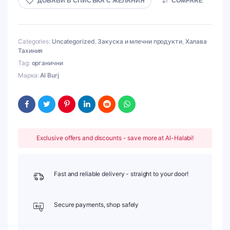
ДОБАВИ В СПИСЪКА С ЖЕЛАНИЯ
COMPARE
Categories:
Uncategorized
,
Закуска и млечни продукти
,
Халава
Тахиния
Tag:
органични
Марка:
Al Burj
Exclusive offers and discounts - save more at Al-Halabi!
Fast and reliable delivery - straight to your door!
Secure payments, shop safely