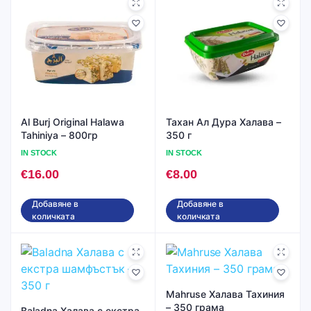
Al Burj Original Halawa
Тахан Ал Дура Халава –
Tahiniya – 800гр
350 г
IN STOCK
IN STOCK
€
16.00
€
8.00
Добавяне в
Добавяне в
количката
количката
Mahruse Халава Тахиния
– 350 грама
Baladna Халава с екстра