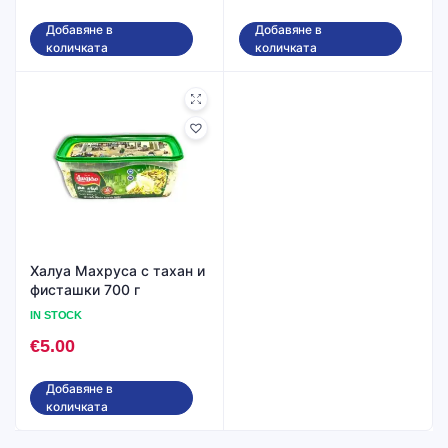
Добавяне в
Добавяне в
количката
количката
Халуa Махруса с тахан и
фисташки 700 г
IN STOCK
€
5.00
Добавяне в
количката