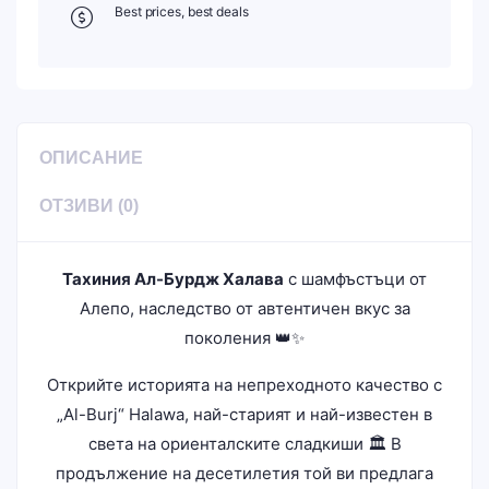
Best prices, best deals
ОПИСАНИЕ
ОТЗИВИ (0)
Тахиния Ал-Бурдж Халава
с шамфъстъци от
Алепо, наследство от автентичен вкус за
поколения 👑✨
Открийте историята на непреходното качество с
„Al-Burj“ Halawa, най-старият и най-известен в
света на ориенталските сладкиши 🏛️ В
продължение на десетилетия той ви предлага