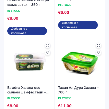
шамфъстък – 350 г
IN STOCK
IN STOCK
€
6.00
€
8.00
Добавяне в
количката
Добавяне в
количката
Baladna Халава със
Тахан Ал Дура Халава –
смлени шамфъстъци –
700 г
350 грама
IN STOCK
IN STOCK
€
8.00
€
11.00