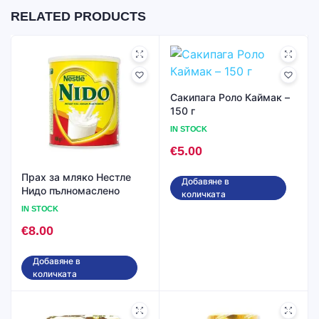
RELATED PRODUCTS
Сакипага Роло Каймак –
150 г
IN STOCK
€
5.00
Прах за мляко Нестле
Добавяне в
Нидо пълномаслено
количката
IN STOCK
€
8.00
Добавяне в
количката