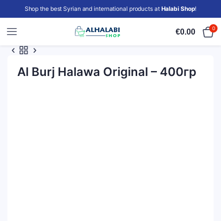
Shop the best Syrian and international products at
Halabi Shop
!
0
€
0.00
Al Burj Halawa Original – 400гр