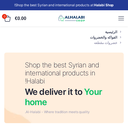
!
Shop the best Syrian and international products at
Halabi Shop
0
€
0.00
الرئيسية
الفواكه والخضروات
خضروات مقطعه
Shop the best Syrian and
international products in
Halabi!
We deliver it to
Your
home
Al-Halabi - Where tradition meets quality.