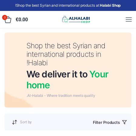
!
Shop the best Syrian and international products at
Halabi Shop
0
€
0.00
Shop the best Syrian and
international products in
Halabi!
We deliver it to
Your
home
Al-Halabi - Where tradition meets quality.
Sort by
Filter Products