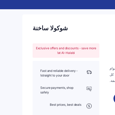
شوكولا ساخنة
Exclusive offers and discounts - save more
at Al-Halabi!
وام
Fast and reliable delivery -
 كل
straight to your door!
ة.
Secure payments, shop
safely
Best prices, best deals