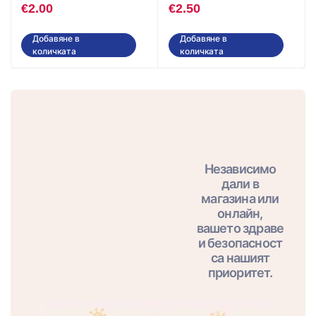
€
2.00
€
2.50
Добавяне в
Добавяне в
количката
количката
Независимо
дали в
магазина или
онлайн,
вашето здраве
и безопасност
са нашият
приоритет.