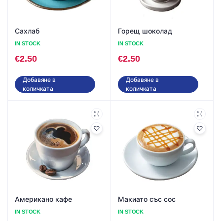
Сахлаб
Горещ шоколад
IN STOCK
IN STOCK
€
2.50
€
2.50
Добавяне в
Добавяне в
количката
количката
Американо кафе
Макиато със сос
IN STOCK
IN STOCK