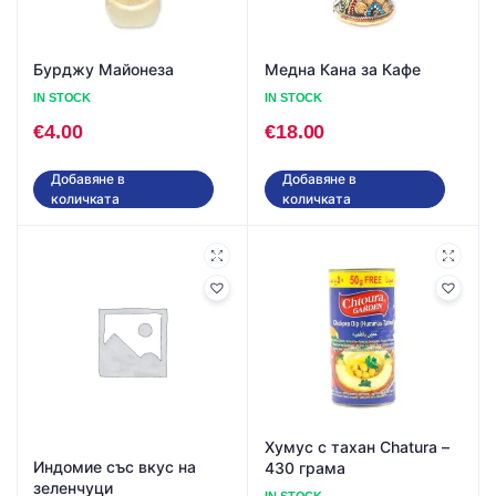
Бурджу Майонеза
Медна Кана за Кафе
IN STOCK
IN STOCK
€
4.00
€
18.00
Добавяне в
Добавяне в
количката
количката
Хумус с тахан Chatura –
Индомие със вкус на
430 грама
зеленчуци
IN STOCK