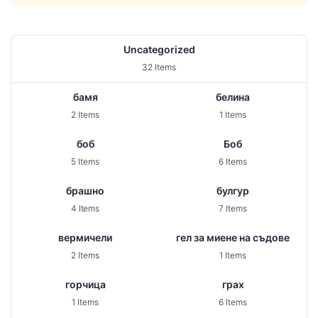
Uncategorized
32 Items
бамя
белина
2 Items
1 Items
боб
Боб
5 Items
6 Items
брашно
булгур
4 Items
7 Items
вермичели
гел за миене на съдове
2 Items
1 Items
горчица
грах
1 Items
6 Items