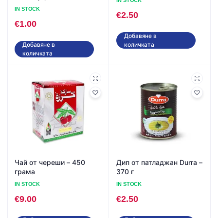
IN STOCK
€
2.50
€
1.00
Добавяне в
количката
Добавяне в
количката
Чай от череши – 450
Дип от патладжан Durra –
грама
370 г
IN STOCK
IN STOCK
€
9.00
€
2.50