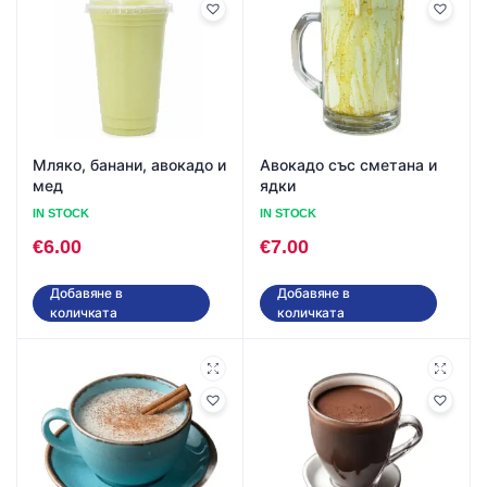
Мляко, банани, авокадо и
Авокадо със сметана и
мед
ядки
IN STOCK
IN STOCK
€
6.00
€
7.00
Добавяне в
Добавяне в
количката
количката