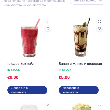
Покажи всичко
Нова колекция продукти с актуализации за
наличността на количествата.
плодов коктейл
Банан с мляко и шоколад
IN STOCK
IN STOCK
€
6.00
€
5.00
Добавяне в
Добавяне в
количката
количката