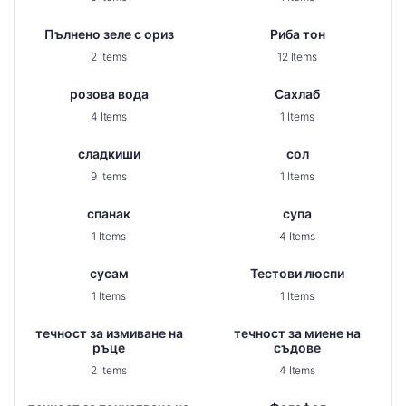
Пълнено зеле с ориз
Риба тон
2 Items
12 Items
розова вода
Сахлаб
4 Items
1 Items
сладкиши
сол
9 Items
1 Items
спанак
супа
1 Items
4 Items
сусам
Тестови люспи
1 Items
1 Items
течност за измиване на
течност за миене на
ръце
съдове
2 Items
4 Items