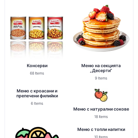
Консерви
Меню на секцията
„Десерти“
68 Items
9 Items
Меню с кроасани и
препечени филийки
6 Items
Меню с натурални сокове
18 Items
Меню с топли напитки
10 Items