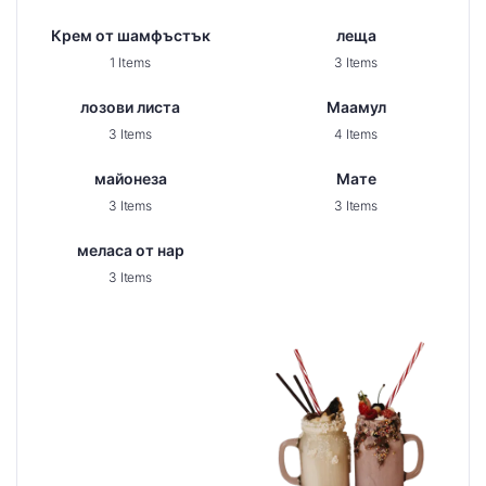
Крем от шамфъстък
леща
1 Items
3 Items
лозови листа
Маамул
3 Items
4 Items
майонеза
Мате
3 Items
3 Items
меласа от нар
3 Items