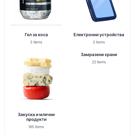
Гел за коса
Електронни устройства
3 Items
2 Items
Замразени храни
22 Items
Закуска и млечни
продукти
165 Items