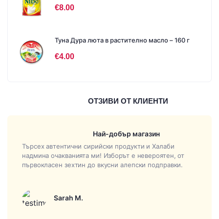
€
8.00
Туна Дура люта в растително масло – 160 г
€
4.00
ОТЗИВИ ОТ КЛИЕНТИ
Най-добър магазин
Търсех автентични сирийски продукти и Халаби
надмина очакванията ми! Изборът е невероятен, от
първокласен зехтин до вкусни алепски подправки.
Sarah M.