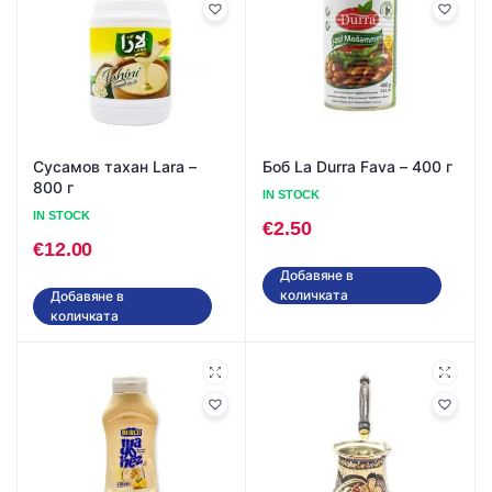
Сусамов тахан Lara –
Боб La Durra Fava – 400 г
800 г
IN STOCK
IN STOCK
€
2.50
€
12.00
Добавяне в
количката
Добавяне в
количката