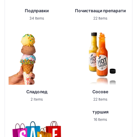
Подправки
Почистващи препарати
34 Items
22 Items
Сладолед
Сосове
2 Items
22 Items
туршия
16 Items