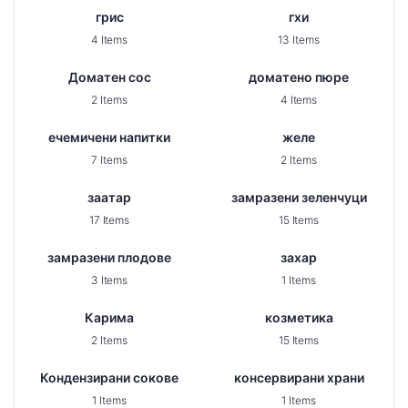
грис
гхи
4 Items
13 Items
Доматен сос
доматено пюре
2 Items
4 Items
ечемичени напитки
желе
7 Items
2 Items
заатар
замразени зеленчуци
17 Items
15 Items
замразени плодове
захар
3 Items
1 Items
Карима
козметика
2 Items
15 Items
Кондензирани сокове
консервирани храни
1 Items
1 Items