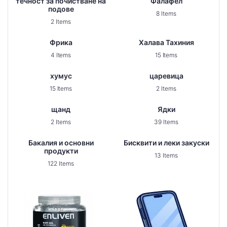
течност за почистване на
Фалафел
подове
8 Items
2 Items
Фрика
Халава Тахиния
4 Items
15 Items
хумус
царевица
15 Items
2 Items
щанд
Ядки
2 Items
39 Items
Бакалия и основни
Бисквити и леки закуски
продукти
13 Items
122 Items