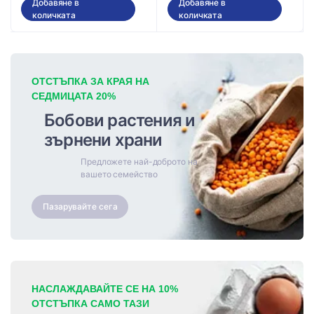
Добавяне в
Добавяне в
количката
количката
ОТСТЪПКА ЗА КРАЯ НА
СЕДМИЦАТА 20%
Бобови растения и
зърнени храни
Предложете най-доброто на
вашето семейство
Пазарувайте сега
НАСЛАЖДАВАЙТЕ СЕ НА 10%
ОТСТЪПКА САМО ТАЗИ