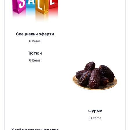
Специални оферти
6 Items
Тютюн
6 Items
Фурми
11 Items
Хляб и тестени изделия