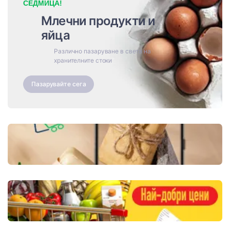
СЕДМИЦА!
Млечни продукти и
яйца
Различно пазаруване в света на
хранителните стоки
Пазарувайте сега