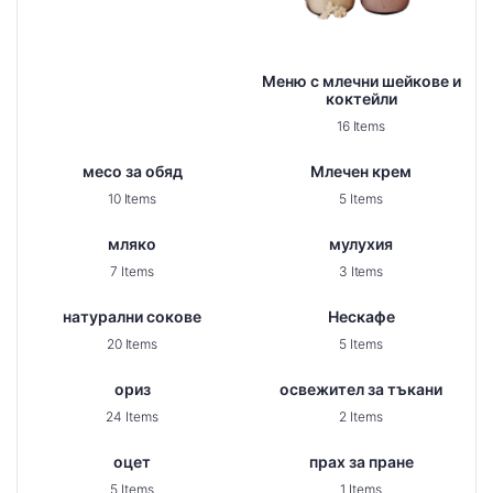
Меню с млечни шейкове и
коктейли
16 Items
месо за обяд
Млечен крем
10 Items
5 Items
мляко
мулухия
7 Items
3 Items
натурални сокове
Нескафе
20 Items
5 Items
ориз
освежител за тъкани
24 Items
2 Items
оцет
прах за пране
5 Items
1 Items