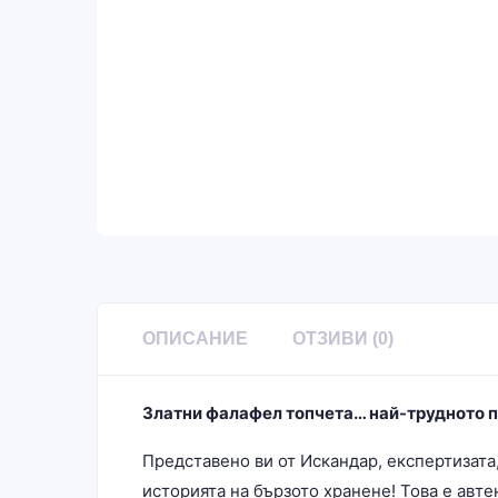
ОПИСАНИЕ
ОТЗИВИ (0)
Златни фалафел топчета… най-трудното пр
Представено ви от Искандар, експертизата
историята на бързото хранене! Това е авте