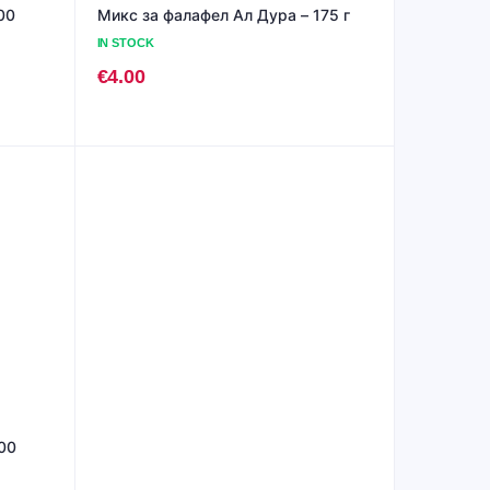
00
Микс за фалафел Ал Дура – 175 г
IN STOCK
€
4.00
00