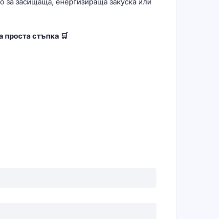
о за засищаща, енергизираща закуска или
а проста стъпка 🛒