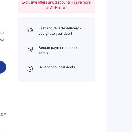
Exclusive offers and discounts - save more
Вечерна наденица
at Al-Halabi!
Филе
Скариди
Fast and reliable delivery -
Нарязан деликатесен месо
за
straight to your door!
😋
Филе от дивеч
Secure payments, shop
safely
Best prices, best deals
ARE