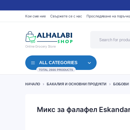
Кои сме ние
Свържете се с нас
Проследяване на поръчк
Online Grocery Store
ALL CATEGORIES
TOTAL 2666 PRODUCTS
НАЧАЛО
БАКАЛИЯ И ОСНОВНИ ПРОДУКТИ
БОБОВИ 
Кафе
Кръгъл хляб и рулца
Кис
Мляко и растително мляко
Кексове и къпкейкове
Мас
Микс за фалафел Eskandar
Газирани напитки
Бисквити и брауни
Си
Газирани води
Донъти и мъфини
Яй