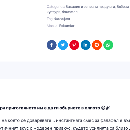
Categories:
Бакалия и основни продукти
,
Бобови
култури
,
Фалафел
Tag:
Фалафел
Марка:
Eskandar
и приготвянето им е да ги обърнете в олиото 😄🌿
, на която се доверявате… инстантната смес за фалафел е в
нтичният вкус с модерен привкус, където усилията са близо 