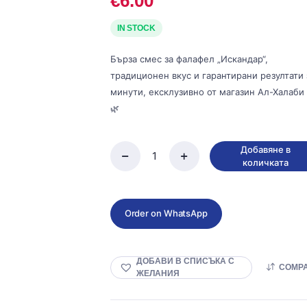
€
6.00
д
Подправки и билки
IN STOCK
адко
Опаковани продукти
ко и ароматизирано мляко
Подноси за партита
Бърза смес за фалафел „Искандар“,
традиционен вкус и гарантирани резултати 
минути, ексклузивно от магазин Ал-Халаби 
🌿
Добавяне в
Микс
количката
за
фалафел
Eskandar
-
Order on WhatsApp
400
грама
quantity
ДОБАВИ В СПИСЪКА С
COMP
ЖЕЛАНИЯ