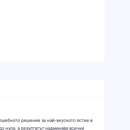
ълшебното решение за най-вкусното ястие в
до нула, а резултатът надминава всички