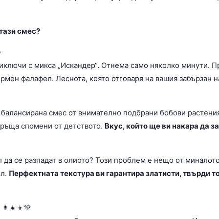
тази смес?
✨
иключи с микса „Искандер“. Отнема само няколко минути. П
рмен фалафел. Леснота, която отговаря на вашия забързан н
 балансирана смес от внимателно подбрани бобови растения,
връща спомени от детството.
Вкус, който ще ви накара да з
 да се разпадат в олиото? Този проблем е нещо от миналото.
ел.
Перфектната текстура ви гарантира златисти, твърди то
‍👧‍👦💚