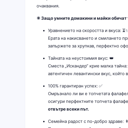
очаквания.
✳️ Защо умните домакини и майки обичат 
Уравнението на скоростта и вкуса: ⏳
Ерата на накисването и смилането пр
запържете за хрупкав, перфектно офо
Тайната на неустоимия вкус: 👑
Сместа „Искандер“ крие малка тайна:
автентичен левантински вкус, който 
100% гарантиран успех: ✅
Омръзнало ли ви е топчетата фалафел
осигури перфектните топчета фалаф
отвътре всеки път.
Семейна радост с по-добро здраве: 👨‍