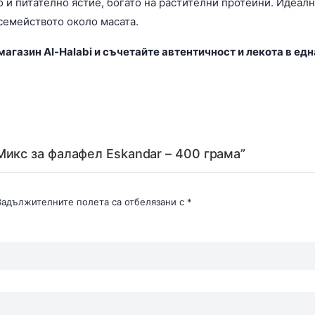
и питателно ястие, богато на растителни протеини. Идеалн
 семейството около масата.
 магазин Al-Halabi и съчетайте автентичност и лекота в едн
Микс за фалафел Eskandar – 400 грама”
Задължителните полета са отбелязани с
*