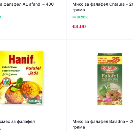
а фалафел AL afandi – 400
Микс за фалафел Chtaura – 2
грама
K
IN STOCK
€
3.00
смес за фалафел
Микс за фалафел Baladna – 2
грама
K