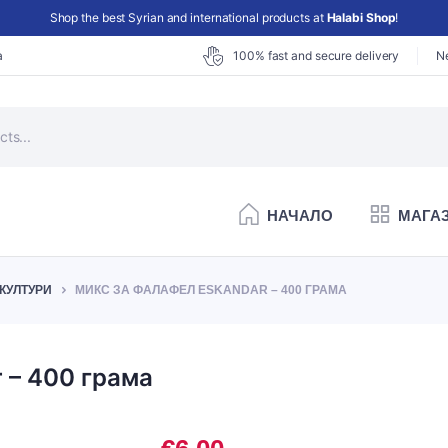
Shop the best Syrian and international products at
Halabi Shop
!
а
100% fast and secure delivery
N
НАЧАЛО
МАГА
КУЛТУРИ
МИКС ЗА ФАЛАФЕЛ ESKANDAR – 400 ГРАМА
ело мляко
Нарязани зеленчуци
ло и маргарин (гхи)
Пресни плодове
 – 400 грама
рена
Тропически плодове и зеленчуци
ца
Пресни зеленчуци