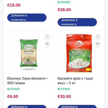
кг
IN STOCK
€
15.00
€
28.00
Добавяне в
количката
Добавяне в
количката
Ebuveys Ориз басмати –
Басмати ориз с гъши
900 грама
вкус – 5 кг
IN STOCK
IN STOCK
€
6.00
€
30.00
Добавяне в
Добавяне в