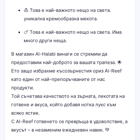
🍮 Това е най-важното нещо на света.
уникална кремообразна мекота.
🍗 Това е най-важното нещо на света. Има
много други неща.
В магазин Al-Halabi винаги се стремим да
предоставим най-доброто за вашата трапеза. 🌟
Ето защо избрахме късозърнестия ориз Al-Reef
като един от най-препоръчваните от нас
продукти.
Той съчетава качеството на зърната, лекотата на
готвене и вкуса, който добавя нотка лукс към
всяко ястие.
С Al-Reef готвенето се превръща в удоволствие, а
вкусът – в незаменим ежедневен навик. 💚