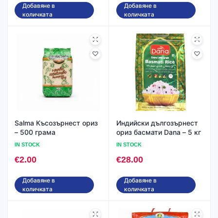
Добавяне в
Добавяне в
количката
количката
Salma Късозърнест ориз
Индийски дългозърнест
– 500 грама
ориз басмати Dana – 5 кг
IN STOCK
IN STOCK
€
2.00
€
28.00
Добавяне в
Добавяне в
количката
количката