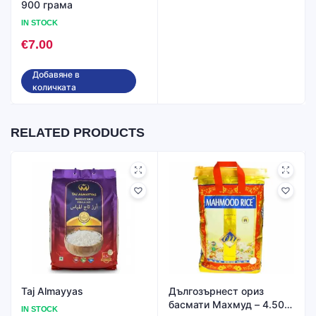
900 грама
IN STOCK
€
7.00
Добавяне в
количката
RELATED PRODUCTS
Taj Almayyas
Дългозърнест ориз
басмати Махмуд – 4.50
IN STOCK