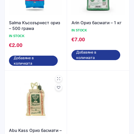
Salma Късозърнест ориз
Arin Ориз басмати – 1 кг
– 500 грама
IN STOCK
IN STOCK
€
7.00
€
2.00
Добавяне в
количката
Добавяне в
количката
Abu Kass Ориз басмати –