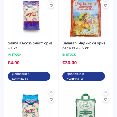
Salma Късозърнест ориз
Baharani Индийски ориз
– 1 кг
басмати – 5 кг
IN STOCK
IN STOCK
€
4.00
€
30.00
Добавяне в
Добавяне в
количката
количката