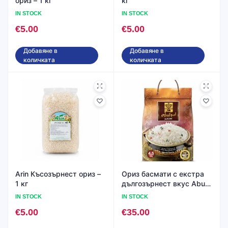
ориз – 1 кг
кг
IN STOCK
IN STOCK
€
5.00
€
5.00
Добавяне в
Добавяне в
количката
количката
Arin Късозърнест ориз –
Ориз басмати с екстра
1 кг
дългозърнест вкус Abu
Kass – 4,5 кг
IN STOCK
IN STOCK
€
5.00
€
35.00