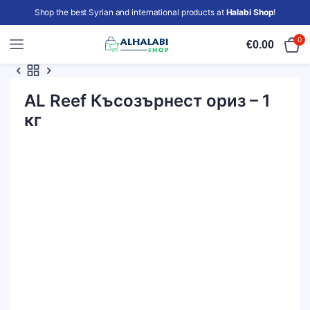
Shop the best Syrian and international products at
Halabi Shop
!
0
€
0.00
AL Reef Късозърнест ориз – 1
кг