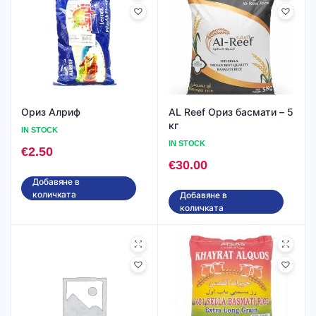
Ориз Алриф
AL Reef Ориз басмати – 5
кг
IN STOCK
IN STOCK
€
2.50
€
30.00
Добавяне в
количката
Добавяне в
количката