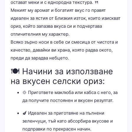
остават меки и с еднородна текстура. 🍴
Мекият му аромат и богатият вкус го правят
идеален за ястия от Близкия изток, които изискват
ориз, който запазва вкуса си и подчертава
отличителния му характер.
Всяко зърно носи в себе си смесица от чистота и
качество, давайки ви храна, която радва окото,
преди да зарадва небцето.
🍽️ Начини за използване
на вкусен селски ориз:
🍲 Пригответе маклюба или кабса с него, за
да получите постоянен и вкусен резултат.
🍆 Идеален за приготвяне на пълнени
зеленчуци, тъй като абсорбира вкусове и
подправки по прекрасен начин.