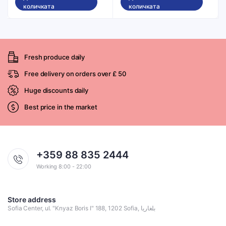
количката
количката
Fresh produce daily
Free delivery on orders over £ 50
Huge discounts daily
Best price in the market
+359 88 835 2444
Working 8:00 - 22:00
Store address
Sofia Center, ul. "Knyaz Boris I" 188, 1202 Sofia, بلغاريا