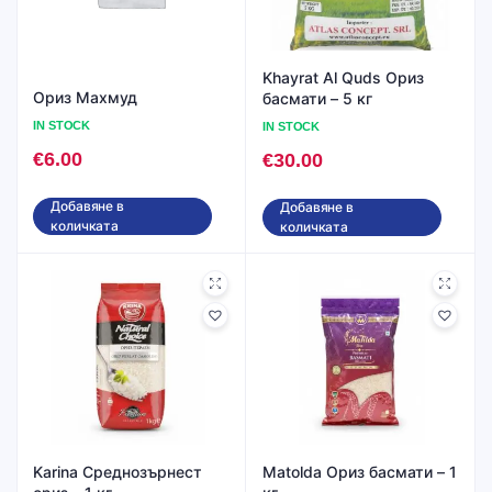
Khayrat Al Quds Ориз
Ориз Махмуд
басмати – 5 кг
IN STOCK
IN STOCK
€
6.00
€
30.00
Добавяне в
Добавяне в
количката
количката
Karina Среднозърнест
Matolda Ориз басмати – 1