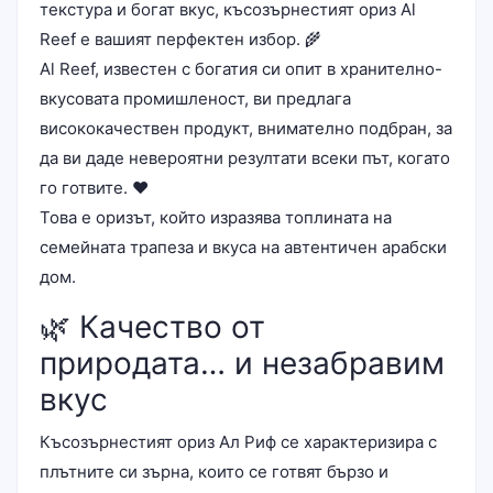
текстура и богат вкус, късозърнестият ориз Al
Reef е вашият перфектен избор. 🌾
Al Reef, известен с богатия си опит в хранително-
вкусовата промишленост, ви предлага
висококачествен продукт, внимателно подбран, за
да ви даде невероятни резултати всеки път, когато
го готвите. ❤️
Това е оризът, който изразява топлината на
семейната трапеза и вкуса на автентичен арабски
дом.
🌿 Качество от
природата… и незабравим
вкус
Късозърнестият ориз Ал Риф се характеризира с
плътните си зърна, които се готвят бързо и