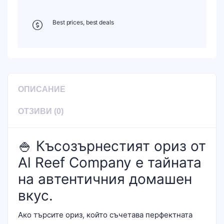
Best prices, best deals
ОПИСАНИЕ
ОТЗИВИ (0)
🍚 Късозърнестият ориз от
Al Reef Company е тайната
на автентичния домашен
вкус.
Ако търсите ориз, който съчетава перфектната