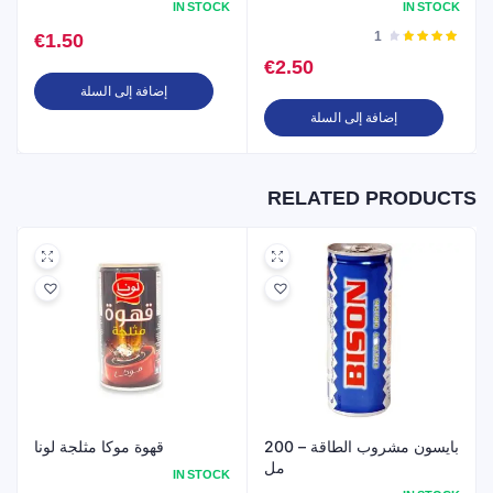
IN STOCK
IN STOCK
تم
1
€
1.50
التقييم
€
2.50
4.00
من
5
إضافة إلى السلة
إضافة إلى السلة
RELATED PRODUCTS
بايسون مشروب الطاقة – 200
قهوة موكا مثلجة لونا
مل
IN STOCK